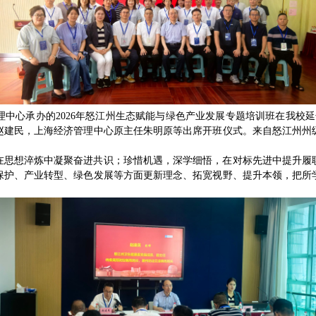
理中心承办的2026年怒江州生态赋能与绿色产业发展专题培训班在我校延
赵建民，上海经济管理中心原主任朱明原等出席开班仪式。来自怒江州州
在思想淬炼中凝聚奋进共识；珍惜机遇，深学细悟，在对标先进中提升履
保护、产业转型、绿色发展等方面更新理念、拓宽视野、提升本领，把所