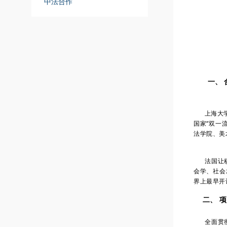
中法合作
一、 
上海大学是
国家“双一
法学院、美
法国让穆兰
会学、社会
界上最早开
二
、
项
全面贯彻党