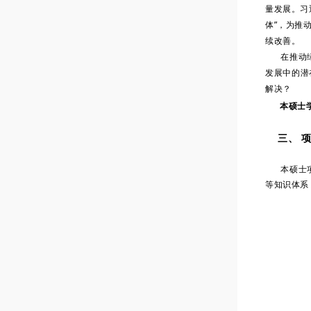
量发展。习
体”，为推
续改善。
在推动绿色
发展中的潜
解决？
本硕士
三、
项
本硕士项目
等知识体系