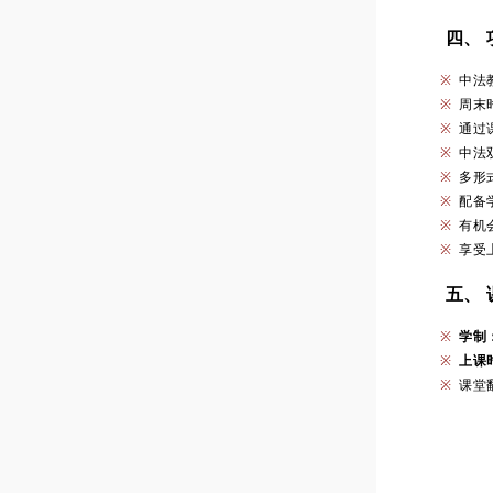
四、
※
中法
※
周末
※
通过
※
中法
※
多形
※
配备
※
有机
※
享受
五、
※
学制
※
上课
※
课堂