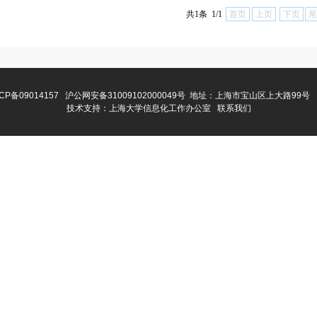
共1条 1/1
首页
上页
下页
尾
CP备09014157
沪公网安备31009102000049号
地址：上海市宝山区上大路99号 
技术支持：
上海大学信息化工作办公室
联系我们