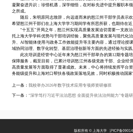
凝聚奋进共识；珍惜机遇，深学细悟，在对标先进中提升履职本
之所成。
随后，朱明原同志致辞，向远道而来的怒江州干部学员表示
希望怒江州干部们在上海大学学习期间学有所思所获，也期待在近
“十五五”开局之年，怒江州实现高质量发展迫切需要一支政
托上海大学学科优势与干部培训经验，聚焦高质量发展与现代化
升、AI智能体使用与政务工作效能提升等主要内容，通过理论授
域协同治理、数字化转型、基层治理创新等方面的先进经验与实践
此次培训是经管中心近年来为怒江州干部举办的第12期专题培
保障服务，截至目前，已累计培训怒江州各级党政干部、企业经营
高质量发展等方面取得了显著成效。未来，中心将持续发挥平台
务能级提升和上海对口帮扶各项政策落地见效，同时积极推动国家
上一条：
我校举办2026年数字技术应用专项师资研修班
下一条：
“深学笃行习近平法治思想 全面提升依法治州能力”专题
版权所有 ©
上海大学
沪ICP备0901