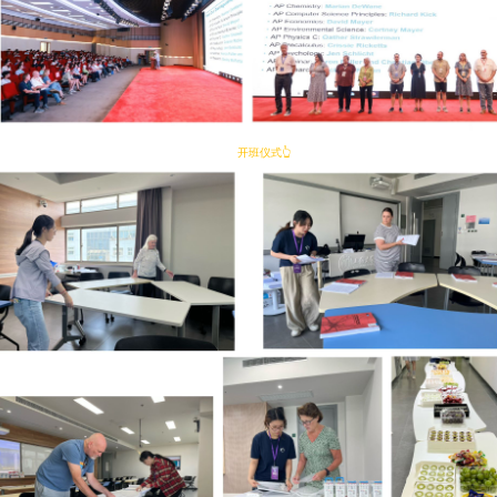
开班仪式👆